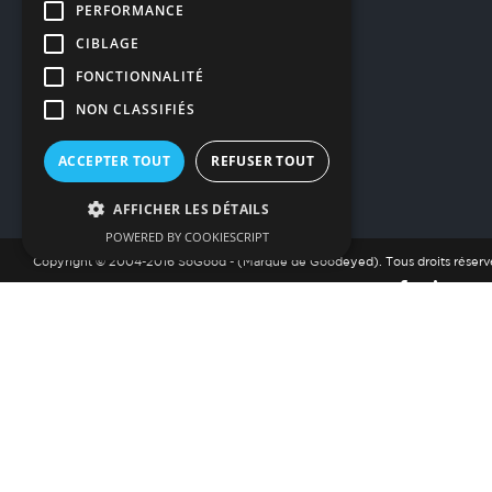
PERFORMANCE
CIBLAGE
FONCTIONNALITÉ
NON CLASSIFIÉS
ACCEPTER TOUT
REFUSER TOUT
AFFICHER LES DÉTAILS
POWERED BY COOKIESCRIPT
Copyright © 2004-2016 SoGood - (Marque de Goodeyed). Tous droits réserv
THE CONTENT
Lorem ipsum dolor sit amet, consectetur adipiscing elit. Sed eu
tellus dapibus, euismod nisl sit amet, vulputate dui. Duis
consequat lorem et auctor luctus. Duis id mattis tellus. Integer
non nulla fermentum, ornare turpis vel, mattis quam. Morbi