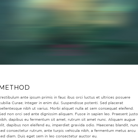
METHOD
Vestibulum ante ipsum primis in fauc ibus orci luctus et ultrices posuere
cubilia Curae; Integer in enim dui. Suspendisse potenti. Sed placerat
pellentesque nibh ut varius. Morbi aliquet nulla at sem consequat eleifend.
Sed non orci sed ante dignissim aliquam. Fusce in sapien leo. Praesent justo
nibh, dapibus eu fermentum sit amet, rutrum sit amet nunc. Aliquam augue
elit, dapibus non eleifend eu, imperdiet gravida odio. Maecenas blandit, nun
sed consectetur rutrum, ante turpis vehicula nibh, a fermentum metus arcu
sed diam. Duis eget sem in leo consectetur auctor eu.