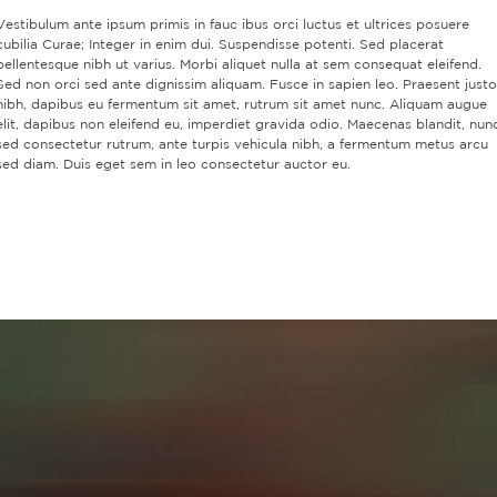
Vestibulum ante ipsum primis in fauc ibus orci luctus et ultrices posuere
cubilia Curae; Integer in enim dui. Suspendisse potenti. Sed placerat
pellentesque nibh ut varius. Morbi aliquet nulla at sem consequat eleifend.
Sed non orci sed ante dignissim aliquam. Fusce in sapien leo. Praesent justo
nibh, dapibus eu fermentum sit amet, rutrum sit amet nunc. Aliquam augue
elit, dapibus non eleifend eu, imperdiet gravida odio. Maecenas blandit, nun
sed consectetur rutrum, ante turpis vehicula nibh, a fermentum metus arcu
sed diam. Duis eget sem in leo consectetur auctor eu.