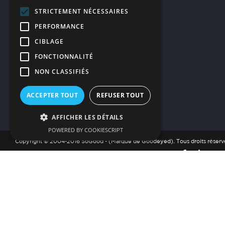
STRICTEMENT NÉCESSAIRES
PERFORMANCE
CIBLAGE
FONCTIONNALITÉ
NON CLASSIFIÉS
ACCEPTER TOUT
REFUSER TOUT
AFFICHER LES DÉTAILS
POWERED BY COOKIESCRIPT
Copyright © 2004-2016 SoGood - (Marque de Goodeyed). Tous droits réserv
BIOGRAPHY & GOALS
Lorem ipsum dolor sit amet
, consectetur adipiscing elit.